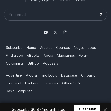
podcast, nuget, articles and courses
Subscribe
Home
Articles
Courses
Nuget
Jobs
Find a Job
eBooks
Apoia
Magazines
Forum
Columnists
GitHub
Podcasts
Advertise
Programming Logic
Database
C# basic
Frontend
Backend
Finances
Office 365
Basic Computer
×
© All rights reserved. Made by
Mauricio Junior
Subscribe $0.97/mo unlimited
SUBSCRIBE