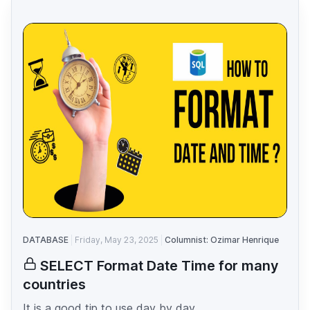
DATABASE
Friday, May 23, 2025
Columnist: Ozimar Henrique
SELECT Format Date Time for many
countries
It is a good tip to use day by day