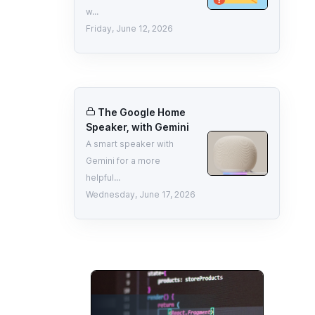
w...
Friday, June 12, 2026
The Google Home
Speaker, with Gemini
A smart speaker with
Gemini for a more
helpful...
Wednesday, June 17, 2026