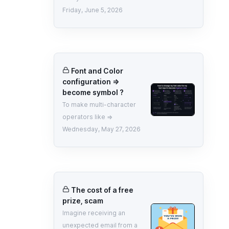
Friday, June 5, 2026
Font and Color
configuration =>
become symbol ?
To make multi-character
operators like =>
Wednesday, May 27, 2026
The cost of a free
prize, scam
Imagine receiving an
unexpected email from a