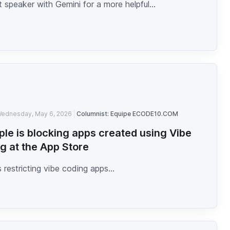
 speaker with Gemini for a more helpful...
ednesday, May 6, 2026
Columnist: Equipe ECODE10.COM
ple is blocking apps created using Vibe
g at the App Store
s restricting vibe coding apps...