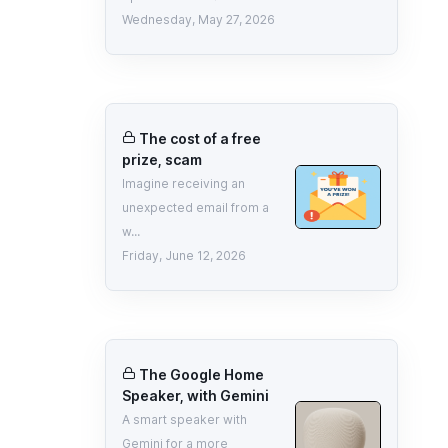
Wednesday, May 27, 2026
The cost of a free
prize, scam
Imagine receiving an
unexpected email from a
w...
Friday, June 12, 2026
The Google Home
Speaker, with Gemini
A smart speaker with
Gemini for a more