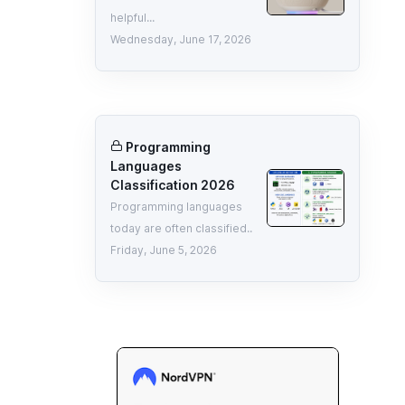
helpful...
Wednesday, June 17, 2026
Programming
Languages
Classification 2026
Programming languages
today are often classified..
Friday, June 5, 2026