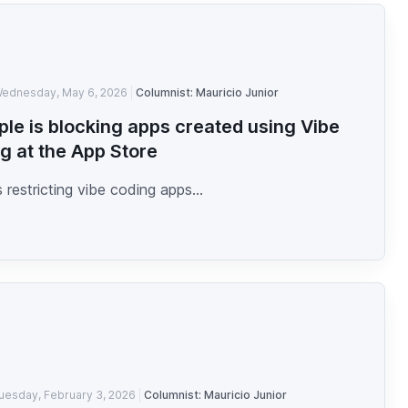
ednesday, May 6, 2026
Columnist: Mauricio Junior
ple is blocking apps created using Vibe
g at the App Store
s restricting vibe coding apps...
uesday, February 3, 2026
Columnist: Mauricio Junior