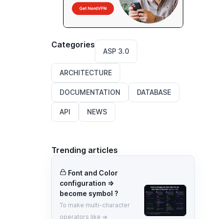
Categories
ASP 3.0
ARCHITECTURE
DOCUMENTATION
DATABASE
API
NEWS
Trending articles
Font and Color
configuration =>
become symbol ?
To make multi-character
operators like =>