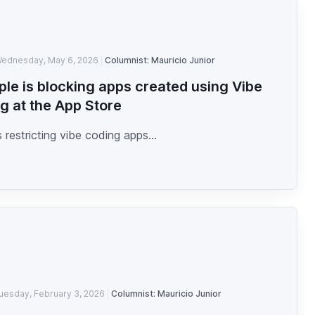
ednesday, May 6, 2026
Columnist: Mauricio Junior
ple is blocking apps created using Vibe
g at the App Store
s restricting vibe coding apps...
uesday, February 3, 2026
Columnist: Mauricio Junior