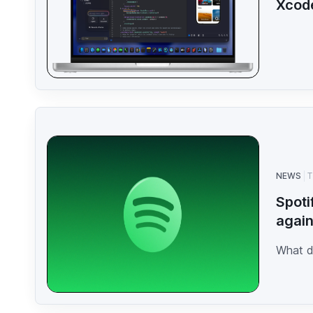
Xcod
NEWS
T
Spoti
agai
What d