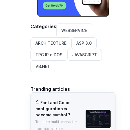
Categories
WEBSERVICE
ARCHITECTURE
ASP 3.0
TPC IP e DOS
JAVASCRIPT
VB.NET
Trending articles
Font and Color
configuration =>
become symbol ?
To make multi-character
operators like =>