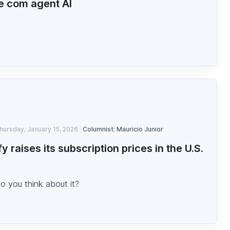
e com agent AI
hursday, January 15, 2026
Columnist: Mauricio Junior
fy raises its subscription prices in the U.S.
n
o you think about it?