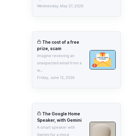
Wednesday, May 27, 2026
The cost of a free
prize, scam
Imagine receiving an
unexpected email from a
w...
Friday, June 12, 2026
The Google Home
Speaker, with Gemini
A smart speaker with
Gemini for a more