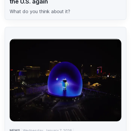
the U.S. again
What do you think about it?
NEWS
Wednesday, January 7, 2026