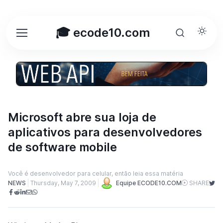
🎓 ecode10.com
Microsoft abre sua loja de
aplicativos para desenvolvedores
de software mobile
Você é desenvolvedor para celular, então leia essa matéria
NEWS
Thursday, May 7, 2009
Equipe ECODE10.COM
SHARE