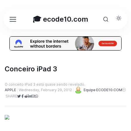
🎓 ecode10.com
Conceiro iPad 3
O conceito iPad 3 está quase sendo revelado.
APPLE
Wednesday, February 29, 2012
Equipe ECODE10.COM
SHARE