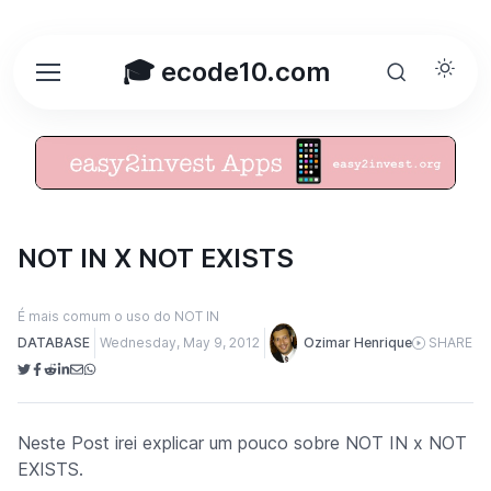
🎓 ecode10.com
NOT IN X NOT EXISTS
É mais comum o uso do NOT IN
DATABASE
Wednesday, May 9, 2012
Ozimar Henrique
SHARE
Neste Post irei explicar um pouco sobre NOT IN x NOT
EXISTS.