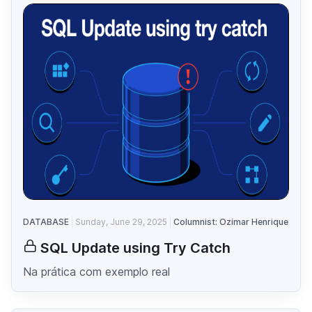
DATABASE
Sunday, June 29, 2025
Columnist: Ozimar Henrique
SQL Update using Try Catch
Na prática com exemplo real