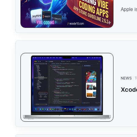
Apple i
NEWS
T
Xcod