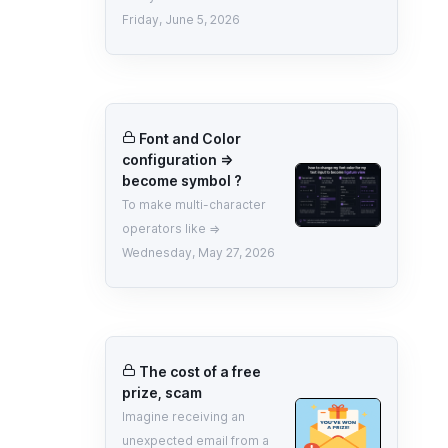
Friday, June 5, 2026
Font and Color
configuration =>
become symbol ?
To make multi-character
operators like =>
Wednesday, May 27, 2026
The cost of a free
prize, scam
Imagine receiving an
unexpected email from a