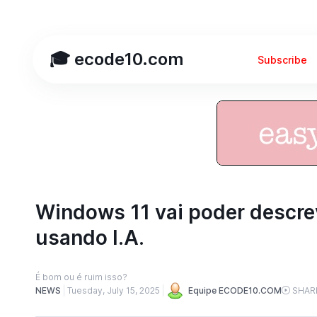
🎓 ecode10.com
Subscribe
Windows 11 vai poder descre
usando I.A.
É bom ou é ruim isso?
NEWS
Tuesday, July 15, 2025
Equipe ECODE10.COM
SHAR