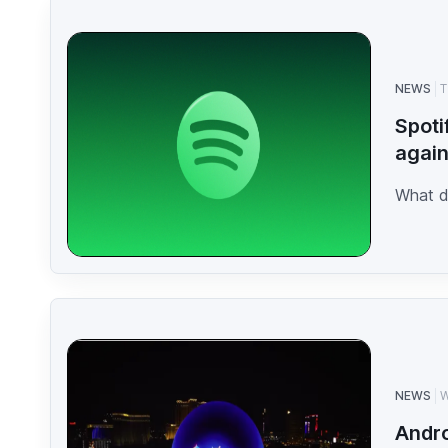
NEWS
T
Spoti
agai
What d
NEWS
W
Andro