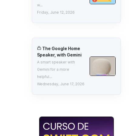
w...
Friday, June 12, 2026
The Google Home
Speaker, with Gemini
A smart speaker with
Gemini for a more
helpful...
Wednesday, June 17, 2026