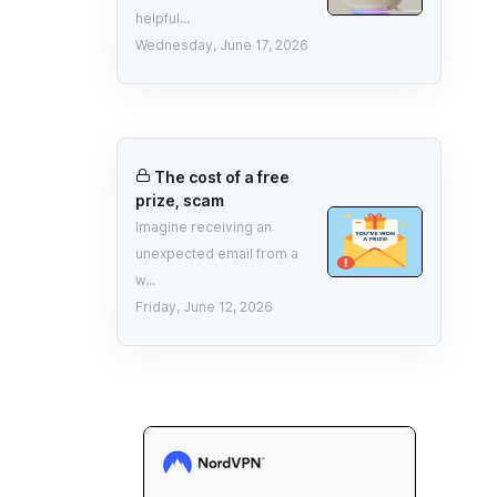
helpful...
Wednesday, June 17, 2026
The cost of a free
prize, scam
Imagine receiving an
unexpected email from a
w...
Friday, June 12, 2026