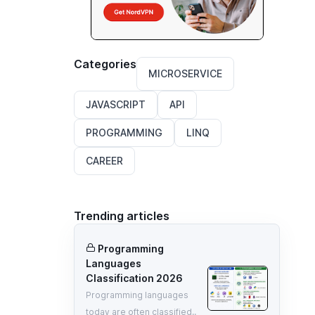
Categories
MICROSERVICE
JAVASCRIPT
API
PROGRAMMING
LINQ
CAREER
Trending articles
Programming
Languages
Classification 2026
Programming languages
today are often classified..