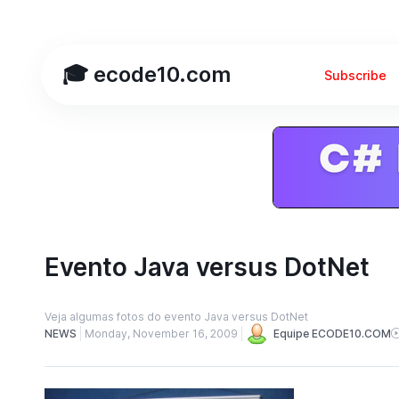
🎓 ecode10.com
Subscribe
Evento Java versus DotNet
Veja algumas fotos do evento Java versus DotNet
NEWS
Monday, November 16, 2009
Equipe ECODE10.COM